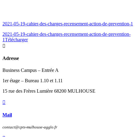
2021-05-19-cahier-des-charges-recensement-action-de-prevention-1
2021-05-19-cahier-des-charges-recensement-action-de-prevention-
1
Télécharger

Adresse
Business Campus – Entrée A
1er étage – Bureau 1.10 et 1.11
15 rue des Frères Lumière 68200 MULHOUSE

Mail
contact@cpts-mulhouse-agglo.fr