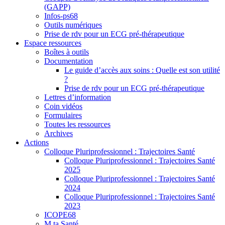
(GAPP)
Infos-ps68
Outils numériques
Prise de rdv pour un ECG pré-thérapeutique
Espace ressources
Boîtes à outils
Documentation
Le guide d’accès aux soins : Quelle est son utilité
?
Prise de rdv pour un ECG pré-thérapeutique
Lettres d’information
Coin vidéos
Formulaires
Toutes les ressources
Archives
Actions
Colloque Pluriprofessionnel : Trajectoires Santé
Colloque Pluriprofessionnel : Trajectoires Santé
2025
Colloque Pluriprofessionnel : Trajectoires Santé
2024
Colloque Pluriprofessionnel : Trajectoires Santé
2023
ICOPE68
M ta Santé