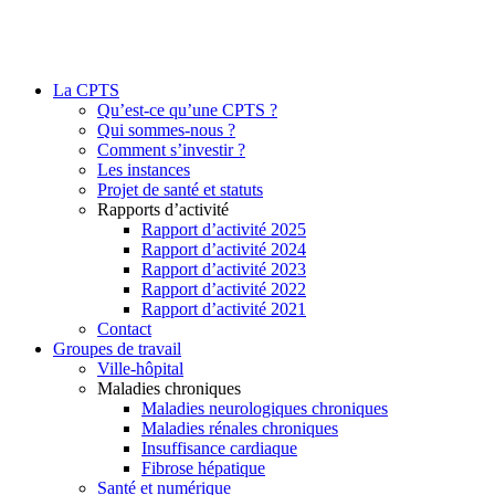
La CPTS
Qu’est-ce qu’une CPTS ?
Qui sommes-nous ?
Comment s’investir ?
Les instances
Projet de santé et statuts
Rapports d’activité
Rapport d’activité 2025
Rapport d’activité 2024
Rapport d’activité 2023
Rapport d’activité 2022
Rapport d’activité 2021
Contact
Groupes de travail
Ville-hôpital
Maladies chroniques
Maladies neurologiques chroniques
Maladies rénales chroniques
Insuffisance cardiaque
Fibrose hépatique
Santé et numérique