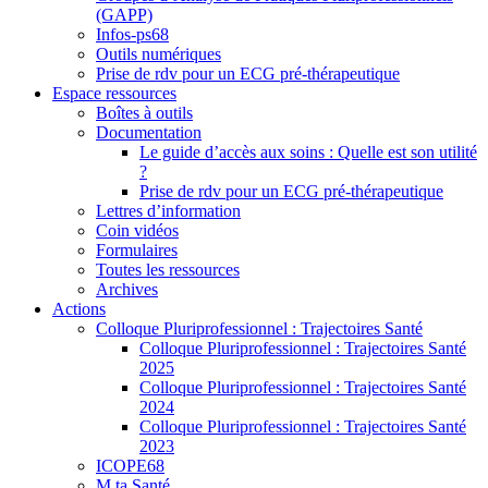
(GAPP)
Infos-ps68
Outils numériques
Prise de rdv pour un ECG pré-thérapeutique
Espace ressources
Boîtes à outils
Documentation
Le guide d’accès aux soins : Quelle est son utilité
?
Prise de rdv pour un ECG pré-thérapeutique
Lettres d’information
Coin vidéos
Formulaires
Toutes les ressources
Archives
Actions
Colloque Pluriprofessionnel : Trajectoires Santé
Colloque Pluriprofessionnel : Trajectoires Santé
2025
Colloque Pluriprofessionnel : Trajectoires Santé
2024
Colloque Pluriprofessionnel : Trajectoires Santé
2023
ICOPE68
M ta Santé