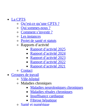
La CPTS
Qu’est-ce qu’une CPTS ?
Qui sommes-nous ?
Comment s’investir ?
Les instances
Projet de santé et statuts
Rapports d’activité
Rapport d’activité 2025
Rapport d’activité 2024
Rapport d’activité 2023
Rapport d’activité 2022
Rapport d’activité 2021
Contact
Groupes de travail
Ville-hôpital
Maladies chroniques
Maladies neurologiques chroniques
Maladies rénales chroniques
Insuffisance cardiaque
Fibrose hépatique
Santé et numérique