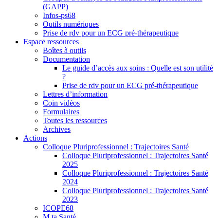
(GAPP)
Infos-ps68
Outils numériques
Prise de rdv pour un ECG pré-thérapeutique
Espace ressources
Boîtes à outils
Documentation
Le guide d’accès aux soins : Quelle est son utilité
?
Prise de rdv pour un ECG pré-thérapeutique
Lettres d’information
Coin vidéos
Formulaires
Toutes les ressources
Archives
Actions
Colloque Pluriprofessionnel : Trajectoires Santé
Colloque Pluriprofessionnel : Trajectoires Santé
2025
Colloque Pluriprofessionnel : Trajectoires Santé
2024
Colloque Pluriprofessionnel : Trajectoires Santé
2023
ICOPE68
M ta Santé