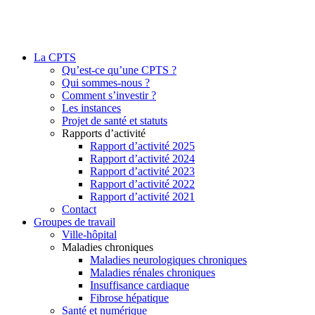
La CPTS
Qu’est-ce qu’une CPTS ?
Qui sommes-nous ?
Comment s’investir ?
Les instances
Projet de santé et statuts
Rapports d’activité
Rapport d’activité 2025
Rapport d’activité 2024
Rapport d’activité 2023
Rapport d’activité 2022
Rapport d’activité 2021
Contact
Groupes de travail
Ville-hôpital
Maladies chroniques
Maladies neurologiques chroniques
Maladies rénales chroniques
Insuffisance cardiaque
Fibrose hépatique
Santé et numérique