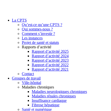
La CPTS
Qu’est-ce qu’une CPTS ?
Qui sommes-nous ?
Comment s’investir ?
Les instances
Projet de santé et statuts
Rapports d’activité
Rapport d’activité 2025
Rapport d’activité 2024
Rapport d’activité 2023
Rapport d’activité 2022
Rapport d’activité 2021
Contact
Groupes de travail
Ville-hôpital
Maladies chroniques
Maladies neurologiques chroniques
Maladies rénales chroniques
Insuffisance cardiaque
Fibrose hépatique
Santé et numérique