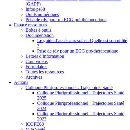
(GAPP)
Infos-ps68
Outils numériques
Prise de rdv pour un ECG pré-thérapeutique
Espace ressources
Boîtes à outils
Documentation
Le guide d’accès aux soins : Quelle est son utilité
?
Prise de rdv pour un ECG pré-thérapeutique
Lettres d’information
Coin vidéos
Formulaires
Toutes les ressources
Archives
Actions
Colloque Pluriprofessionnel : Trajectoires Santé
Colloque Pluriprofessionnel : Trajectoires Santé
2025
Colloque Pluriprofessionnel : Trajectoires Santé
2024
Colloque Pluriprofessionnel : Trajectoires Santé
2023
ICOPE68
M ta Santé