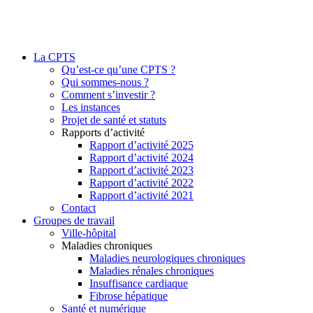
La CPTS
Qu’est-ce qu’une CPTS ?
Qui sommes-nous ?
Comment s’investir ?
Les instances
Projet de santé et statuts
Rapports d’activité
Rapport d’activité 2025
Rapport d’activité 2024
Rapport d’activité 2023
Rapport d’activité 2022
Rapport d’activité 2021
Contact
Groupes de travail
Ville-hôpital
Maladies chroniques
Maladies neurologiques chroniques
Maladies rénales chroniques
Insuffisance cardiaque
Fibrose hépatique
Santé et numérique