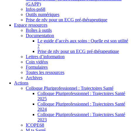
(GAPP)
Infos-ps68
Outils numériques
Prise de rdv pour un ECG pré-thérapeutique
Espace ressources
Boîtes à outils
Documentation
Le guide d’accès aux soins : Quelle est son utilité
?
Prise de rdv pour un ECG pré-thérapeutique
Lettres d’information
Coin vidéos
Formulaires
Toutes les ressources
Archives
Actions
Colloque Pluriprofessionnel : Trajectoires Santé
Colloque Pluriprofessionnel : Trajectoires Santé
2025
Colloque Pluriprofessionnel : Trajectoires Santé
2024
Colloque Pluriprofessionnel : Trajectoires Santé
2023
ICOPE68
M ta Santé