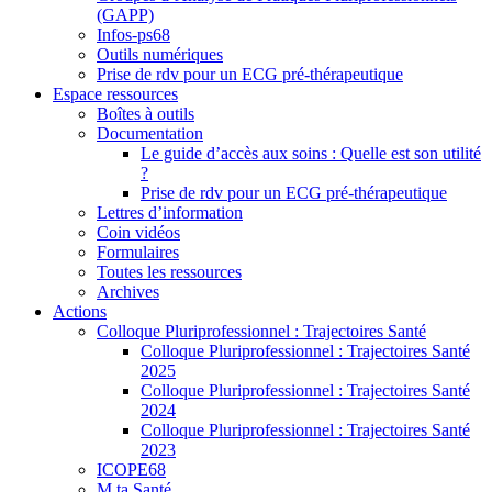
(GAPP)
Infos-ps68
Outils numériques
Prise de rdv pour un ECG pré-thérapeutique
Espace ressources
Boîtes à outils
Documentation
Le guide d’accès aux soins : Quelle est son utilité
?
Prise de rdv pour un ECG pré-thérapeutique
Lettres d’information
Coin vidéos
Formulaires
Toutes les ressources
Archives
Actions
Colloque Pluriprofessionnel : Trajectoires Santé
Colloque Pluriprofessionnel : Trajectoires Santé
2025
Colloque Pluriprofessionnel : Trajectoires Santé
2024
Colloque Pluriprofessionnel : Trajectoires Santé
2023
ICOPE68
M ta Santé