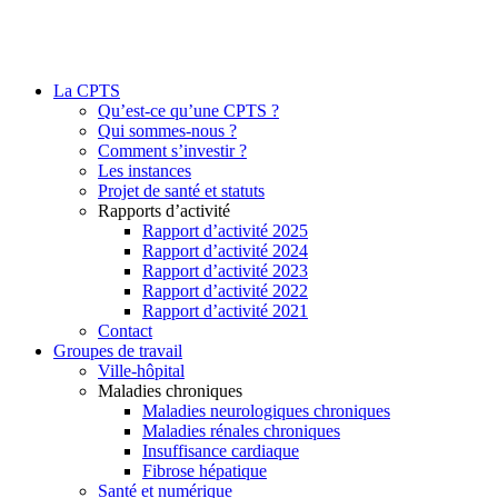
La CPTS
Qu’est-ce qu’une CPTS ?
Qui sommes-nous ?
Comment s’investir ?
Les instances
Projet de santé et statuts
Rapports d’activité
Rapport d’activité 2025
Rapport d’activité 2024
Rapport d’activité 2023
Rapport d’activité 2022
Rapport d’activité 2021
Contact
Groupes de travail
Ville-hôpital
Maladies chroniques
Maladies neurologiques chroniques
Maladies rénales chroniques
Insuffisance cardiaque
Fibrose hépatique
Santé et numérique