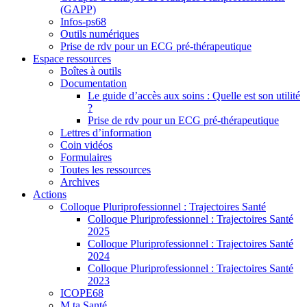
(GAPP)
Infos-ps68
Outils numériques
Prise de rdv pour un ECG pré-thérapeutique
Espace ressources
Boîtes à outils
Documentation
Le guide d’accès aux soins : Quelle est son utilité
?
Prise de rdv pour un ECG pré-thérapeutique
Lettres d’information
Coin vidéos
Formulaires
Toutes les ressources
Archives
Actions
Colloque Pluriprofessionnel : Trajectoires Santé
Colloque Pluriprofessionnel : Trajectoires Santé
2025
Colloque Pluriprofessionnel : Trajectoires Santé
2024
Colloque Pluriprofessionnel : Trajectoires Santé
2023
ICOPE68
M ta Santé