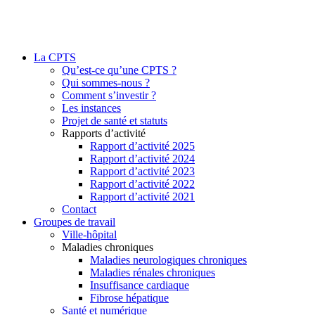
La CPTS
Qu’est-ce qu’une CPTS ?
Qui sommes-nous ?
Comment s’investir ?
Les instances
Projet de santé et statuts
Rapports d’activité
Rapport d’activité 2025
Rapport d’activité 2024
Rapport d’activité 2023
Rapport d’activité 2022
Rapport d’activité 2021
Contact
Groupes de travail
Ville-hôpital
Maladies chroniques
Maladies neurologiques chroniques
Maladies rénales chroniques
Insuffisance cardiaque
Fibrose hépatique
Santé et numérique