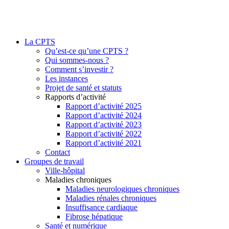
La CPTS
Qu’est-ce qu’une CPTS ?
Qui sommes-nous ?
Comment s’investir ?
Les instances
Projet de santé et statuts
Rapports d’activité
Rapport d’activité 2025
Rapport d’activité 2024
Rapport d’activité 2023
Rapport d’activité 2022
Rapport d’activité 2021
Contact
Groupes de travail
Ville-hôpital
Maladies chroniques
Maladies neurologiques chroniques
Maladies rénales chroniques
Insuffisance cardiaque
Fibrose hépatique
Santé et numérique