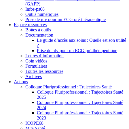
(GAPP)
Infos-ps68
Outils numériques
Prise de rdv pour un ECG pré-thérapeutique
Espace ressources
Boîtes à outils
Documentation
Le guide d’accès aux soins : Quelle est son utilité
?
Prise de rdv pour un ECG pré-thérapeutique
Lettres d’information
Coin vidéos
Formulaires
Toutes les ressources
Archives
Actions
Colloque Pluriprofessionnel : Trajectoires Santé
Colloque Pluriprofessionnel : Trajectoires Santé
2025
Colloque Pluriprofessionnel : Trajectoires Santé
2024
Colloque Pluriprofessionnel : Trajectoires Santé
2023
ICOPE68
M ta Santé