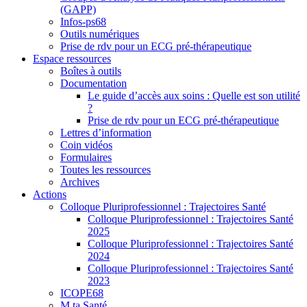
(GAPP)
Infos-ps68
Outils numériques
Prise de rdv pour un ECG pré-thérapeutique
Espace ressources
Boîtes à outils
Documentation
Le guide d’accès aux soins : Quelle est son utilité
?
Prise de rdv pour un ECG pré-thérapeutique
Lettres d’information
Coin vidéos
Formulaires
Toutes les ressources
Archives
Actions
Colloque Pluriprofessionnel : Trajectoires Santé
Colloque Pluriprofessionnel : Trajectoires Santé
2025
Colloque Pluriprofessionnel : Trajectoires Santé
2024
Colloque Pluriprofessionnel : Trajectoires Santé
2023
ICOPE68
M ta Santé