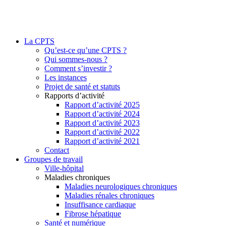
La CPTS
Qu’est-ce qu’une CPTS ?
Qui sommes-nous ?
Comment s’investir ?
Les instances
Projet de santé et statuts
Rapports d’activité
Rapport d’activité 2025
Rapport d’activité 2024
Rapport d’activité 2023
Rapport d’activité 2022
Rapport d’activité 2021
Contact
Groupes de travail
Ville-hôpital
Maladies chroniques
Maladies neurologiques chroniques
Maladies rénales chroniques
Insuffisance cardiaque
Fibrose hépatique
Santé et numérique